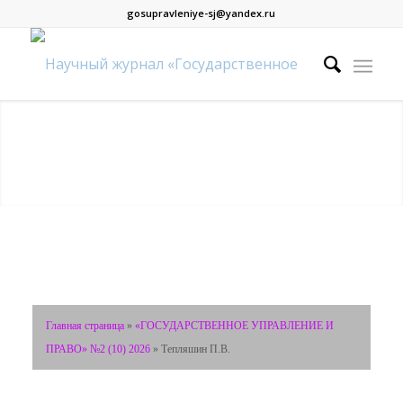
gosupravleniye-sj@yandex.ru
Главная страница
»
«ГОСУДАРСТВЕННОЕ УПРАВЛЕНИЕ И
ПРАВО» №2 (10) 2026
»
Тепляшин П.В.