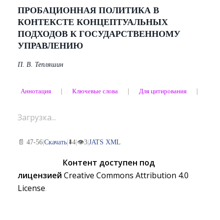
ПРОБАЦИОННАЯ ПОЛИТИКА В
КОНТЕКСТЕ КОНЦЕПТУАЛЬНЫХ
ПОДХОДОВ К ГОСУДАРСТВЕННОМУ
УПРАВЛЕНИЮ
П. В. Тепляшин
Аннотация
❘
Ключевые слова
❘
Для цитирования
❘
Об 
Загрузка...
📄 47-56
|
Скачать
|
⬇️
4
|
👁
3
|
JATS XML
Контент доступен под
лицензией
Creative Commons Attribution 4.0
License
.