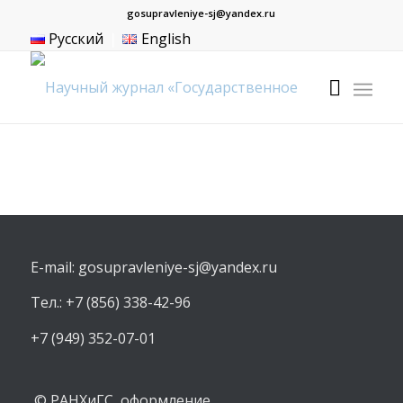
gosupravleniye-sj@yandex.ru
Русский
❘
English
E-mail: gosupravleniye-sj@yandex.ru
Тел.: +7 (856) 338-42-96
+7 (949) 352-07-01
© РАНХиГС, оформление,