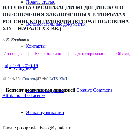
Подать статью
ИЗ ОПЫТА ОРГАНИЗАЦИИ МЕДИЦИНСКОГО
ОБЕСПЕЧЕНИЯ ЗАКЛЮЧЁННЫХ В ТЮРЬМАХ
РОССИЙСКОЙ ИМПЕРИИ (ВТОРАЯ ПОЛОВИНА
Вспомогательные документы
XIX – НАЧАЛО XX ВВ.)
А.Е. Епифанов
Контакты
Аннотация
❘
Ключевые слова
❘
Для цитирования
❘
Об автор
guip_109_2026-19
О журнале
⬇️
👁
📄 244-254
|
Скачать
|
3
|
0
|
JATS XML
Контент доступен под лицензией
Creative Commons
Политика журнала
Attribution 4.0 License
.
Этика публикаций
E-mail: gosupravleniye-sj@yandex.ru