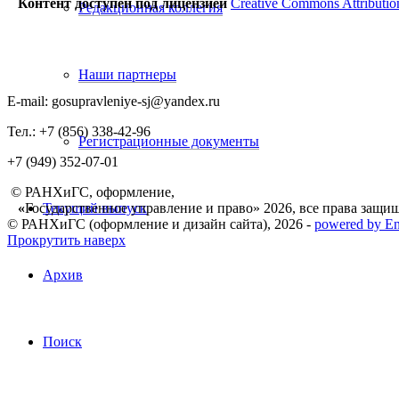
Контент доступен под лицензией
Creative Commons Attributio
Редакционная коллегия
Наши партнеры
E-mail: gosupravleniye-sj@yandex.ru
Тел.: +7 (856) 338-42-96
Регистрационные документы
+7 (949) 352-07-01
© РАНХиГС, оформление,
«
Государственное управление и право» 2026, все права защи
Текущий выпуск
© РАНХиГС (оформление и дизайн сайта), 2026 -
powered by E
Прокрутить наверх
Архив
Поиск