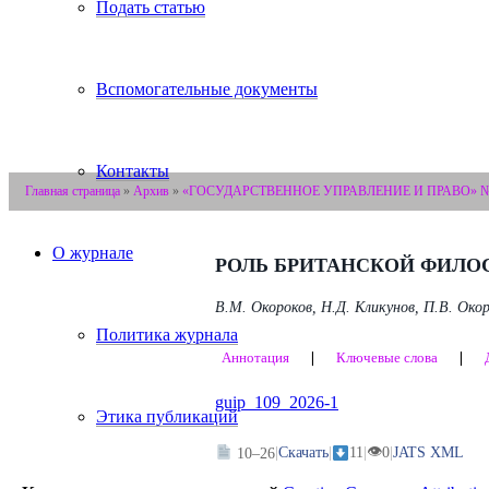
Подать статью
Вспомогательные документы
Контакты
Главная страница
»
Архив
»
«ГОСУДАРСТВЕННОЕ УПРАВЛЕНИЕ И ПРАВО» №1 
О журнале
РОЛЬ БРИТАНСКОЙ ФИЛО
В.М. Окороков, Н.Д. Кликунов, П.В. Окор
Политика журнала
Аннотация
❘
Ключевые слова
❘
guip_109_2026-1
Этика публикаций
👁
|
Скачать
|
11
|
0
|
JATS XML
10–26