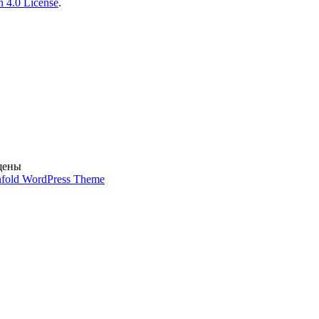
n 4.0 License
.
щены
nfold WordPress Theme