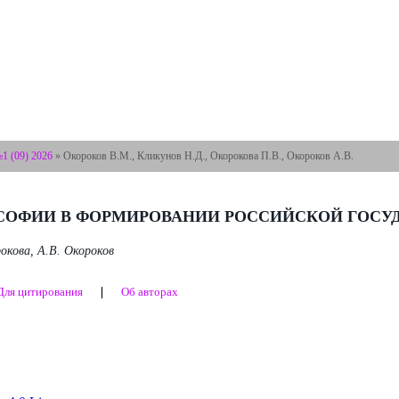
(09) 2026
»
Окороков В.М., Кликунов Н.Д., Окорокова П.В., Окороков А.В.
СОФИИ В ФОРМИРОВАНИИ РОССИЙСКОЙ ГОСУ
окова, А.В. Окороков
Для цитирования
❘
Об авторах